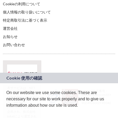
Cookieの利用について
個人情報の取り扱いについて
特定商取引法に基づく表示
運営会社
お知らせ
お問い合わせ
本サービスは、NTT
JASRAC許諾番号：
On our website we use some cookies. These are
ドコモグループの新
9024936001Y45037
規事業創出プログラ
necessary for our site to work properly and to give us
JASRAC許諾番号：
ム「docomo
9024936002Y45040
information about how our site is used.
STARTUP」を通じて
企画され、株式会社
teketにより運営され