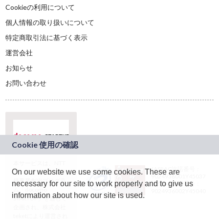
Cookieの利用について
個人情報の取り扱いについて
特定商取引法に基づく表示
運営会社
お知らせ
お問い合わせ
本サービスは、NTT
JASRAC許諾番号：
On our website we use some cookies. These are
ドコモグループの新
9024936001Y45037
規事業創出プログラ
necessary for our site to work properly and to give us
JASRAC許諾番号：
ム「docomo
9024936002Y45040
information about how our site is used.
STARTUP」を通じて
企画され、株式会社
teketにより運営され