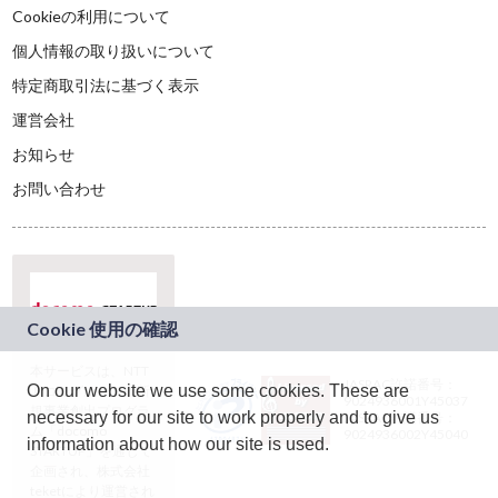
Cookieの利用について
個人情報の取り扱いについて
特定商取引法に基づく表示
運営会社
お知らせ
お問い合わせ
本サービスは、NTT
JASRAC許諾番号：
On our website we use some cookies. These are
ドコモグループの新
9024936001Y45037
規事業創出プログラ
necessary for our site to work properly and to give us
JASRAC許諾番号：
ム「docomo
9024936002Y45040
information about how our site is used.
STARTUP」を通じて
企画され、株式会社
teketにより運営され