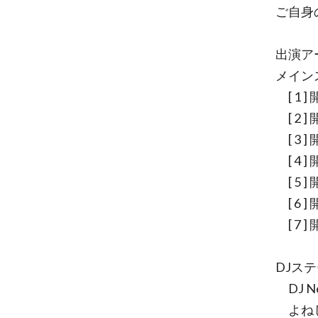
ご自身
出演ア
メイン
[ 1 ]
[ 2 ] 
[ 3 ]
[ 4 ]
[ 5 ]
[ 6 ]
[ 7 ]
DJス
DJ N
よね