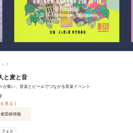
フェス
人と麦と音
々が集い、音楽とビールでつながる音楽イベント
寺
図を見る ]
催者団体情報
フェス