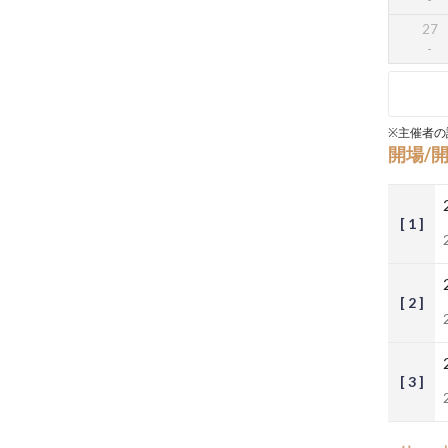
27
※主催者の
開場/
[ 1 ]
[ 2 ]
[ 3 ]