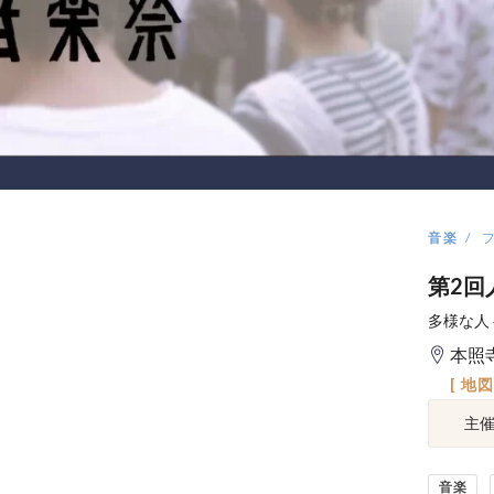
音楽
第2回
多様な人
本照
[ 地
主
音楽