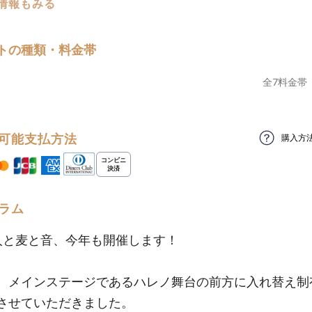
の情報もみる
トの種類・料金帯
全
7
料金帯
可能支払方法
購入方
ラム
人と麦と音、今年も開催します！
、メインステージであるハレノ舞台の前方に入れ替え制
させていただきました。