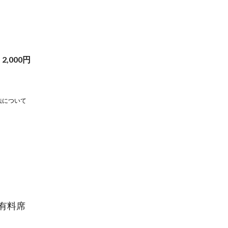
2,000
円
法について
有料席