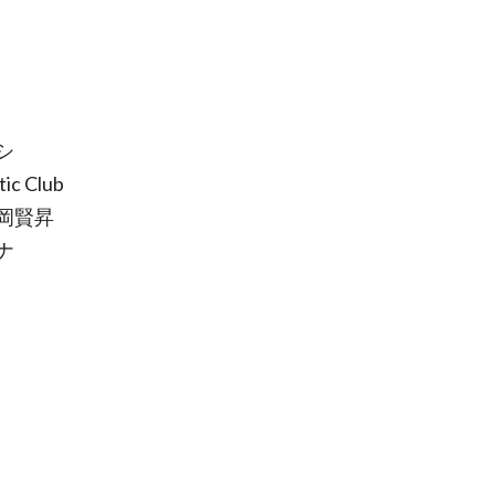
ラシ
ic Club
の吉岡賢昇
ナナ