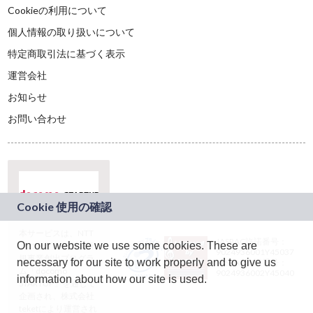
Cookieの利用について
個人情報の取り扱いについて
特定商取引法に基づく表示
運営会社
お知らせ
お問い合わせ
本サービスは、NTT
JASRAC許諾番号：
On our website we use some cookies. These are
ドコモグループの新
9024936001Y45037
規事業創出プログラ
necessary for our site to work properly and to give us
JASRAC許諾番号：
ム「docomo
9024936002Y45040
information about how our site is used.
STARTUP」を通じて
企画され、株式会社
teketにより運営され