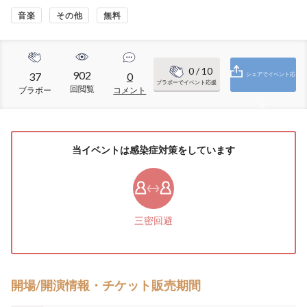
音楽
その他
無料
0
/ 10
902
37
0
シェアでイベント応
ブラボーでイベント応援
回閲覧
ブラボー
コメント
援
当イベントは感染症対策をしています
三密回避
開場/開演情報・チケット販売期間