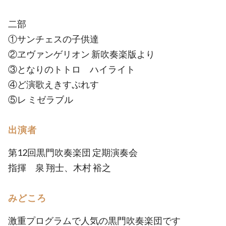
二部
①サンチェスの子供達
②ヱヴァンゲリオン 新吹奏楽版より
③となりのトトロ ハイライト
④ど演歌えきすぷれす
⑤レ ミゼラブル
出演者
第12回黒門吹奏楽団 定期演奏会
指揮 泉 翔士、木村 裕之
みどころ
激重プログラムで人気の黒門吹奏楽団です