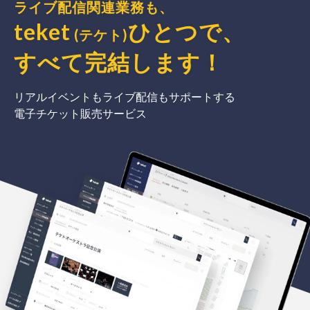
ライブ配信関連業務も、
teket
ひとつで、
(テケト)
すべて完結
します
！
リアルイベントもライブ配信もサポートする
電子チケット販売サービス