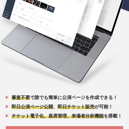
審査不要
で誰でも簡単に公演ページを作成できる！
即日公演ページ公開
、
即日チケット販売
が可能！
チケット電子化、座席管理、来場者分析機能
を搭載！