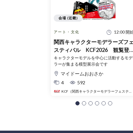
会場 (近畿)
12:00 開
アート・文化
関西キャラクターモデラーズフ
スティバル KCF2026 観覧登
録チケット（無料）
キャラクターモデルを中心に活動するモデ
ラーが集まる模型展示会です
マイドームおおさか
4
592
KCF（関西キャラクターモデラーフェスティバル）