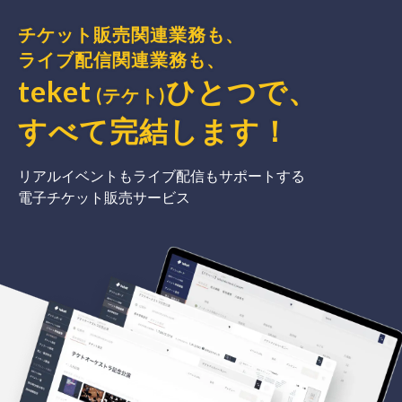
チケット販売関連業務も、
ライブ配信関連業務も、
teket
ひとつで、
(テケト)
すべて完結
します
！
リアルイベントもライブ配信もサポートする
電子チケット販売サービス