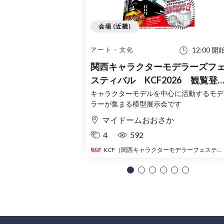
会場 (近畿)
12:00 開
アート・文化
関西キャラクターモデラーズフ
スティバル KCF2026 観覧登
録チケット（無料）
キャラクターモデルを中心に活動するモデ
ラーが集まる模型展示会です
マイドームおおさか
4
592
KCF（関西キャラクターモデラーフェスティバル）