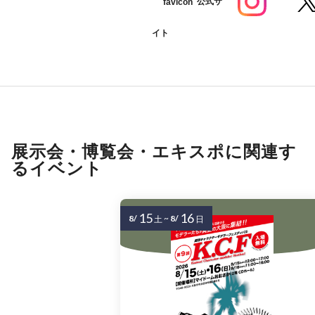
公式サ
イト
展示会・博覧会・エキスポに関連す
るイベント
15
16
8/
~
8/
土
日