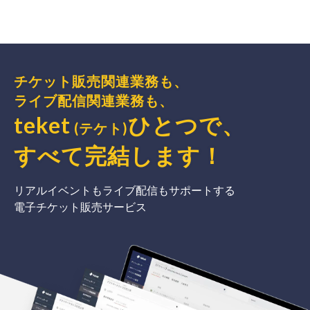
チケット販売関連業務も、
ライブ配信関連業務も、
teket
ひとつで、
(テケト)
すべて完結
します
！
リアルイベントもライブ配信もサポートする
電子チケット販売サービス