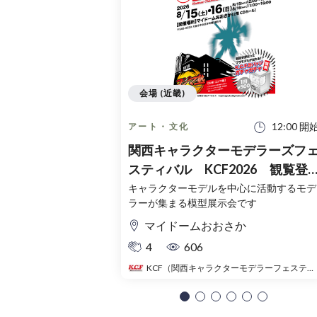
会場 (近畿)
12:00 開
アート・文化
関西キャラクターモデラーズフ
スティバル KCF2026 観覧登
録チケット（無料）
キャラクターモデルを中心に活動するモデ
ラーが集まる模型展示会です
マイドームおおさか
4
606
KCF（関西キャラクターモデラーフェスティバル）