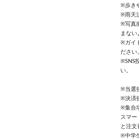
※歩き
※雨天
※写真
まない
※ガイ
ださい
※SN
い。
※当選
※決済
※集合
スマー
と注文
※中学