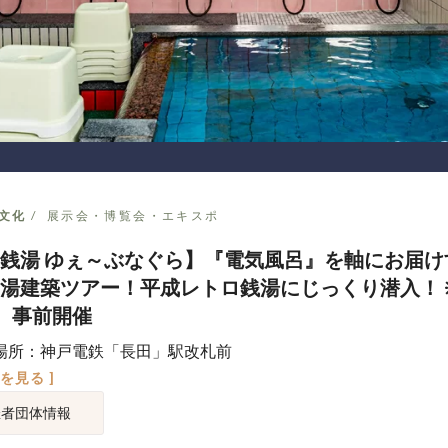
文化
展示会・博覧会・エキスポ
銭湯 ゆぇ～ぶなぐら】『電気風呂』を軸にお届け
湯建築ツアー！平成レトロ銭湯にじっくり潜入！ ※
）事前開催
場所：神戸電鉄「長田」駅改札前
図を見る ]
催者団体情報