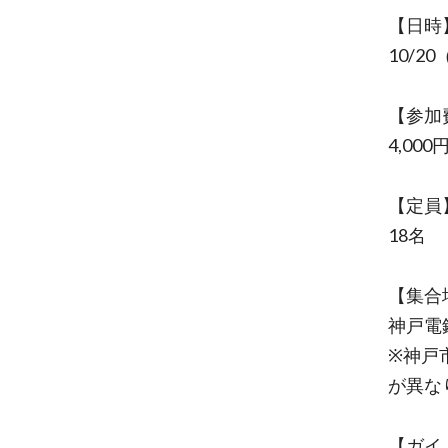
【日時
10/20
【参加
4,000
【定員
18名
【集合
神戸電
※神戸
が異な
【ガイ