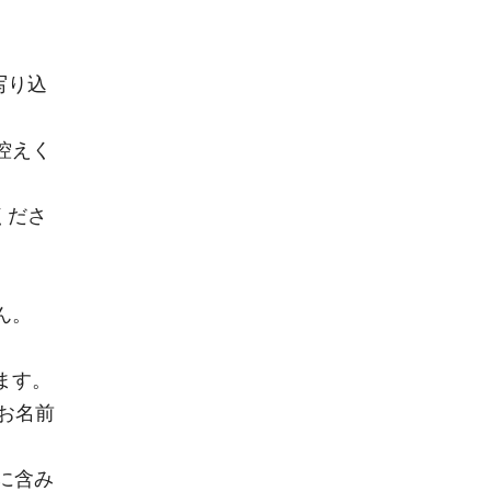
写り込
控えく
くださ
ん。
ます。
お名前
に含み