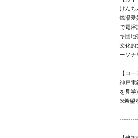
けんち
銭湯愛
で電浴
キ団地観
文化的
ーソナ
【コー
神戸電
を見学
※希望
----------
【建築