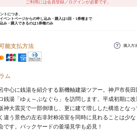
ご利用には会員登録／ログインが必要です。
ウントにつき、
イベントページからの申し込み・購入は1回・1券種まで
込み・購入できるのは1券種のみ
可能支払方法
購入方
ラム
呂中心に銭湯を紹介する新機軸建築ツアー。神戸市長田
ロ銭湯「ゆぇ～ぶなぐら」を訪問します。平成初期に改
阪神大震災で一部倒壊し、更に建て増しした構造となっ
く違う景色の左右非対称浴室を同時に見れることは少な
会です。バックヤードの釜場見学も必見！