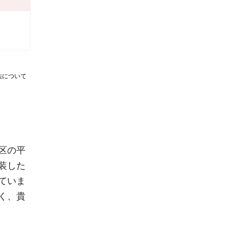
法について
区の平
装した
ていま
く、貴