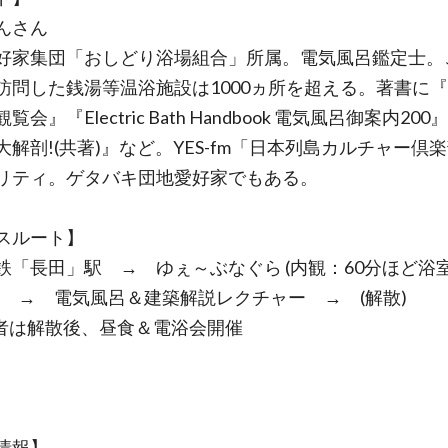
んさん
好家集団「おしどり浴場組合」所属。電気風呂鑑定士。
訪問した銭湯等温浴施設は1000ヵ所を超える。著書に
覧会』『Electric Bath Handbook 電気風呂御案内20
大解剖!(共著)』など。YES-fm「日本列島カルチャー倶
リティ。ゲタバキ団地愛好家でもある。
スルート】
鉄「長田」駅 → ゆぇ～ぶなぐら (内観：60分ほど浴
) → 電気風呂＆建築解説レクチャー → (解散)
者は解散後、昼食＆電浴会開催
情報】