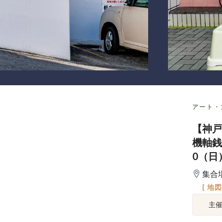
アート・
【神戸
機軸銭
0（日
集合
[ 地
主