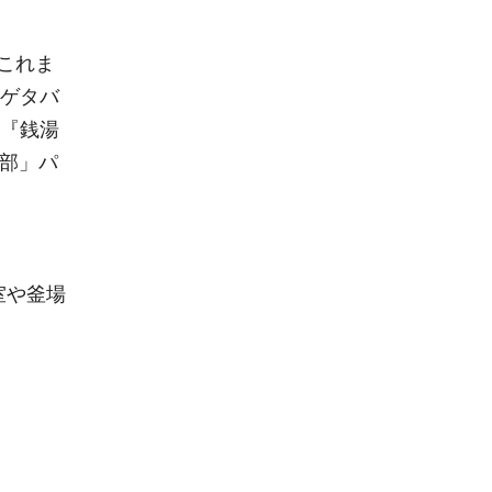
これま
『ゲタバ
0』『銭湯
楽部」パ
室や釜場