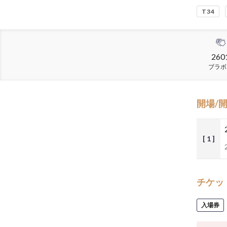
T34
260
ブラボ
開場/
[ 1 ]
チケッ
入場券