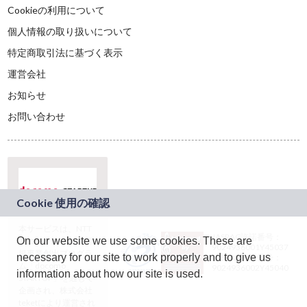
Cookieの利用について
個人情報の取り扱いについて
特定商取引法に基づく表示
運営会社
お知らせ
お問い合わせ
本サービスは、NTT
JASRAC許諾番号：
On our website we use some cookies. These are
ドコモグループの新
9024936001Y45037
規事業創出プログラ
necessary for our site to work properly and to give us
JASRAC許諾番号：
ム「docomo
9024936002Y45040
information about how our site is used.
STARTUP」を通じて
企画され、株式会社
teketにより運営され