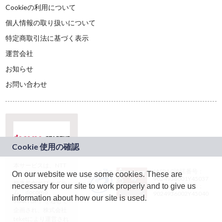
Cookieの利用について
個人情報の取り扱いについて
特定商取引法に基づく表示
運営会社
お知らせ
お問い合わせ
本サービスは、NTT
JASRAC許諾番号：
On our website we use some cookies. These are
ドコモグループの新
9024936001Y45037
規事業創出プログラ
necessary for our site to work properly and to give us
JASRAC許諾番号：
ム「docomo
9024936002Y45040
information about how our site is used.
STARTUP」を通じて
企画され、株式会社
teketにより運営され