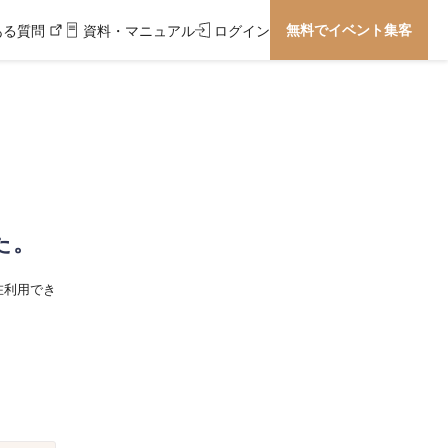
無料でイベント集客
ある質問
資料・マニュアル
ログイン
た。
在利用でき