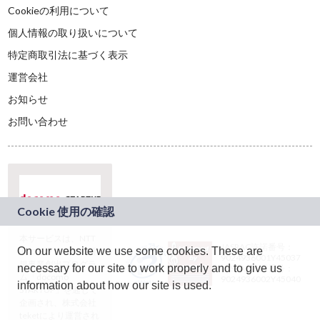
Cookieの利用について
個人情報の取り扱いについて
特定商取引法に基づく表示
運営会社
お知らせ
お問い合わせ
本サービスは、NTT
JASRAC許諾番号：
On our website we use some cookies. These are
ドコモグループの新
9024936001Y45037
規事業創出プログラ
necessary for our site to work properly and to give us
JASRAC許諾番号：
ム「docomo
9024936002Y45040
information about how our site is used.
STARTUP」を通じて
企画され、株式会社
teketにより運営され