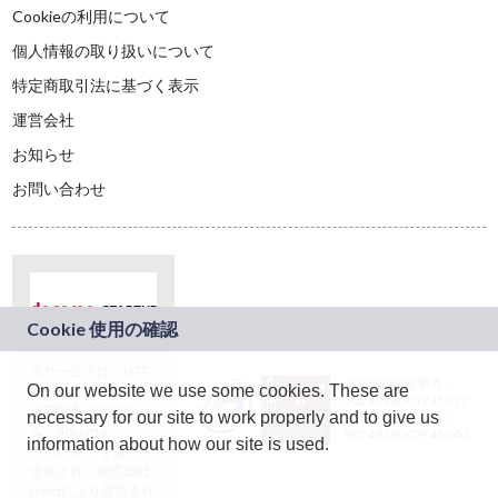
Cookieの利用について
個人情報の取り扱いについて
特定商取引法に基づく表示
運営会社
お知らせ
お問い合わせ
本サービスは、NTT
JASRAC許諾番号：
On our website we use some cookies. These are
ドコモグループの新
9024936001Y45037
規事業創出プログラ
necessary for our site to work properly and to give us
JASRAC許諾番号：
ム「docomo
9024936002Y45040
information about how our site is used.
STARTUP」を通じて
企画され、株式会社
teketにより運営され