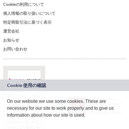
Cookieの利用について
個人情報の取り扱いについて
特定商取引法に基づく表示
運営会社
お知らせ
お問い合わせ
本サービスは、NTT
JASRAC許諾番号：
On our website we use some cookies. These are
ドコモグループの新
9024936001Y45037
規事業創出プログラ
necessary for our site to work properly and to give us
JASRAC許諾番号：
ム「docomo
9024936002Y45040
information about how our site is used.
STARTUP」を通じて
企画され、株式会社
teketにより運営され