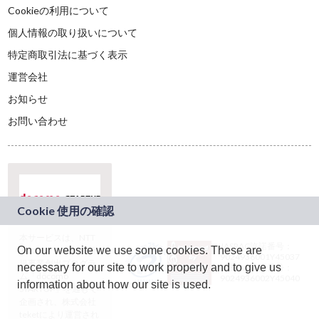
Cookieの利用について
個人情報の取り扱いについて
特定商取引法に基づく表示
運営会社
お知らせ
お問い合わせ
本サービスは、NTT
JASRAC許諾番号：
On our website we use some cookies. These are
ドコモグループの新
9024936001Y45037
規事業創出プログラ
necessary for our site to work properly and to give us
JASRAC許諾番号：
ム「docomo
9024936002Y45040
information about how our site is used.
STARTUP」を通じて
企画され、株式会社
teketにより運営され