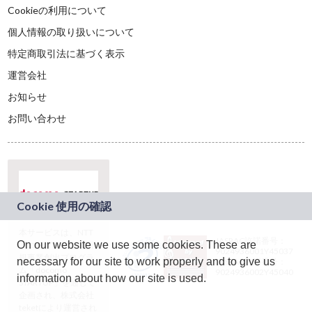
Cookieの利用について
個人情報の取り扱いについて
特定商取引法に基づく表示
運営会社
お知らせ
お問い合わせ
本サービスは、NTT
JASRAC許諾番号：
On our website we use some cookies. These are
ドコモグループの新
9024936001Y45037
規事業創出プログラ
necessary for our site to work properly and to give us
JASRAC許諾番号：
ム「docomo
9024936002Y45040
information about how our site is used.
STARTUP」を通じて
企画され、株式会社
teketにより運営され