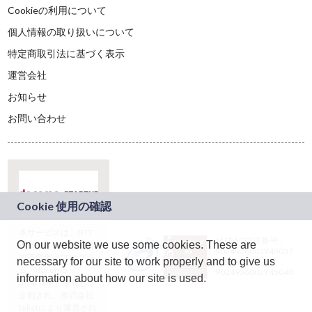
Cookieの利用について
個人情報の取り扱いについて
特定商取引法に基づく表示
運営会社
お知らせ
お問い合わせ
本サービスは、NTT
JASRAC許諾番号：
On our website we use some cookies. These are
ドコモグループの新
9024936001Y45037
規事業創出プログラ
necessary for our site to work properly and to give us
JASRAC許諾番号：
ム「docomo
9024936002Y45040
information about how our site is used.
STARTUP」を通じて
企画され、株式会社
teketにより運営され