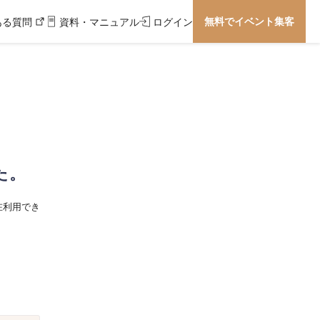
無料でイベント集客
ある質問
資料・マニュアル
ログイン
た。
在利用でき