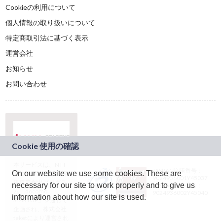
Cookieの利用について
個人情報の取り扱いについて
特定商取引法に基づく表示
運営会社
お知らせ
お問い合わせ
本サービスは、NTT
JASRAC許諾番号：
On our website we use some cookies. These are
ドコモグループの新
9024936001Y45037
規事業創出プログラ
necessary for our site to work properly and to give us
JASRAC許諾番号：
ム「docomo
9024936002Y45040
information about how our site is used.
STARTUP」を通じて
企画され、株式会社
teketにより運営され