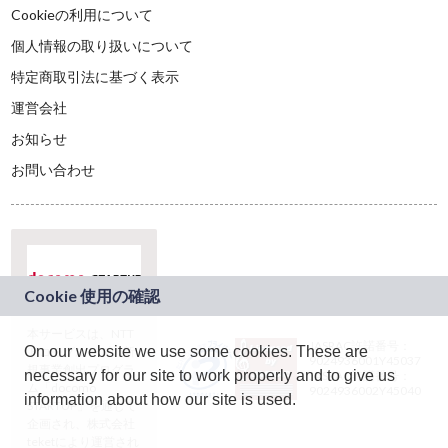
Cookieの利用について
個人情報の取り扱いについて
特定商取引法に基づく表示
運営会社
お知らせ
お問い合わせ
本サービスは、NTT
JASRAC許諾番号：
On our website we use some cookies. These are
ドコモグループの新
9024936001Y45037
規事業創出プログラ
necessary for our site to work properly and to give us
JASRAC許諾番号：
ム「docomo
9024936002Y45040
information about how our site is used.
STARTUP」を通じて
企画され、株式会社
teketにより運営され