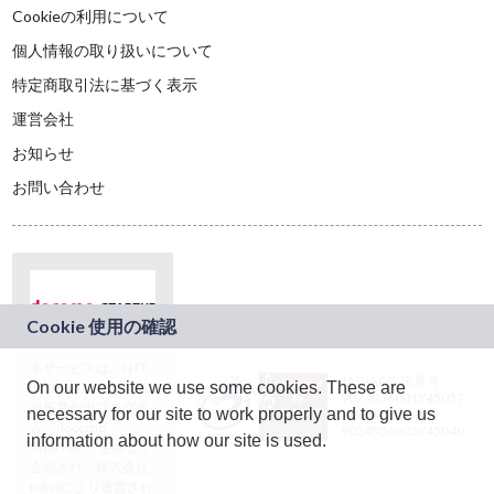
Cookieの利用について
個人情報の取り扱いについて
特定商取引法に基づく表示
運営会社
お知らせ
お問い合わせ
本サービスは、NTT
JASRAC許諾番号：
On our website we use some cookies. These are
ドコモグループの新
9024936001Y45037
規事業創出プログラ
necessary for our site to work properly and to give us
JASRAC許諾番号：
ム「docomo
9024936002Y45040
information about how our site is used.
STARTUP」を通じて
企画され、株式会社
teketにより運営され