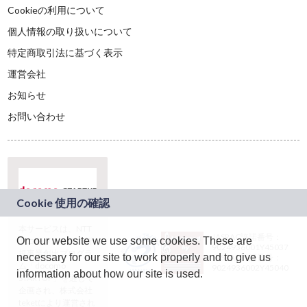
Cookieの利用について
個人情報の取り扱いについて
特定商取引法に基づく表示
運営会社
お知らせ
お問い合わせ
本サービスは、NTT
JASRAC許諾番号：
On our website we use some cookies. These are
ドコモグループの新
9024936001Y45037
規事業創出プログラ
necessary for our site to work properly and to give us
JASRAC許諾番号：
ム「docomo
9024936002Y45040
information about how our site is used.
STARTUP」を通じて
企画され、株式会社
teketにより運営され