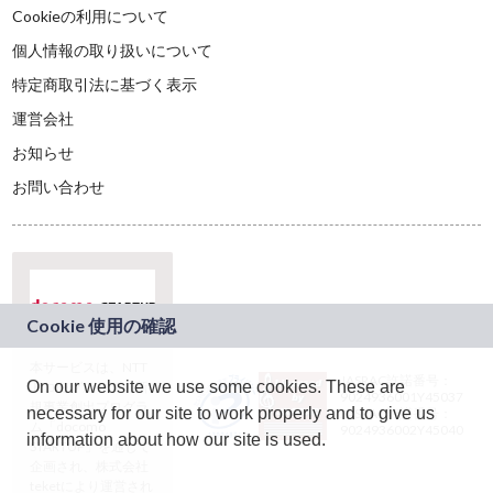
Cookieの利用について
個人情報の取り扱いについて
特定商取引法に基づく表示
運営会社
お知らせ
お問い合わせ
本サービスは、NTT
JASRAC許諾番号：
On our website we use some cookies. These are
ドコモグループの新
9024936001Y45037
規事業創出プログラ
necessary for our site to work properly and to give us
JASRAC許諾番号：
ム「docomo
9024936002Y45040
information about how our site is used.
STARTUP」を通じて
企画され、株式会社
teketにより運営され