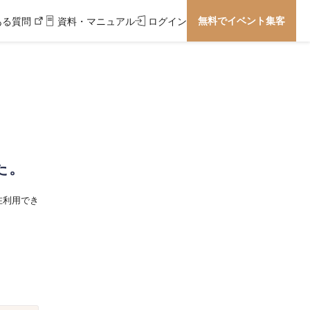
無料でイベント集客
ある質問
資料・マニュアル
ログイン
た。
在利用でき