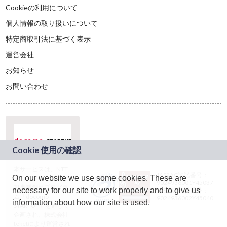
Cookieの利用について
個人情報の取り扱いについて
特定商取引法に基づく表示
運営会社
お知らせ
お問い合わせ
本サービスは、NTT
JASRAC許諾番号：
On our website we use some cookies. These are
ドコモグループの新
9024936001Y45037
規事業創出プログラ
necessary for our site to work properly and to give us
JASRAC許諾番号：
ム「docomo
9024936002Y45040
information about how our site is used.
STARTUP」を通じて
企画され、株式会社
teketにより運営され