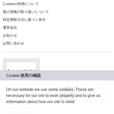
Cookieの利用について
個人情報の取り扱いについて
特定商取引法に基づく表示
運営会社
お知らせ
お問い合わせ
本サービスは、NTT
JASRAC許諾番号：
On our website we use some cookies. These are
ドコモグループの新
9024936001Y45037
規事業創出プログラ
necessary for our site to work properly and to give us
JASRAC許諾番号：
ム「docomo
9024936002Y45040
information about how our site is used.
STARTUP」を通じて
企画され、株式会社
teketにより運営され