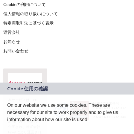
Cookieの利用について
個人情報の取り扱いについて
特定商取引法に基づく表示
運営会社
お知らせ
お問い合わせ
本サービスは、NTT
JASRAC許諾番号：
On our website we use some cookies. These are
ドコモグループの新
9024936001Y45037
規事業創出プログラ
necessary for our site to work properly and to give us
JASRAC許諾番号：
ム「docomo
9024936002Y45040
information about how our site is used.
STARTUP」を通じて
企画され、株式会社
teketにより運営され