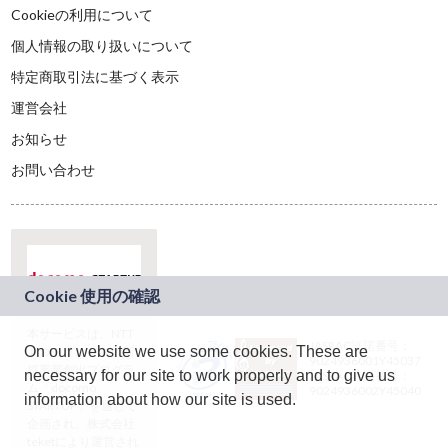
Cookieの利用について
個人情報の取り扱いについて
特定商取引法に基づく表示
運営会社
お知らせ
お問い合わせ
本サービスは、NTT
JASRAC許諾番号：
On our website we use some cookies. These are
ドコモグループの新
9024936001Y45037
規事業創出プログラ
necessary for our site to work properly and to give us
JASRAC許諾番号：
ム「docomo
9024936002Y45040
information about how our site is used.
STARTUP」を通じて
企画され、株式会社
teketにより運営され