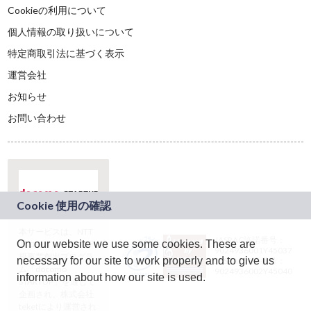
Cookieの利用について
個人情報の取り扱いについて
特定商取引法に基づく表示
運営会社
お知らせ
お問い合わせ
本サービスは、NTT
JASRAC許諾番号：
On our website we use some cookies. These are
ドコモグループの新
9024936001Y45037
規事業創出プログラ
necessary for our site to work properly and to give us
JASRAC許諾番号：
ム「docomo
9024936002Y45040
information about how our site is used.
STARTUP」を通じて
企画され、株式会社
teketにより運営され