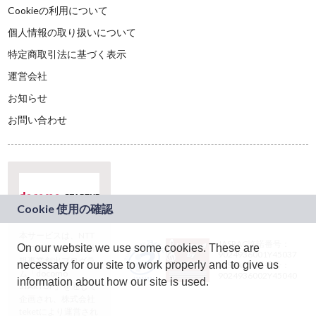
Cookieの利用について
個人情報の取り扱いについて
特定商取引法に基づく表示
運営会社
お知らせ
お問い合わせ
本サービスは、NTT
JASRAC許諾番号：
On our website we use some cookies. These are
ドコモグループの新
9024936001Y45037
規事業創出プログラ
necessary for our site to work properly and to give us
JASRAC許諾番号：
ム「docomo
9024936002Y45040
information about how our site is used.
STARTUP」を通じて
企画され、株式会社
teketにより運営され