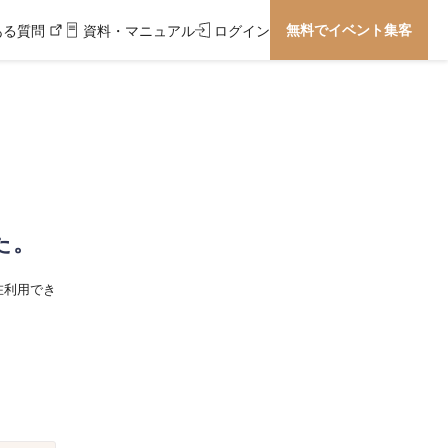
無料でイベント集客
ある質問
資料・マニュアル
ログイン
た。
在利用でき