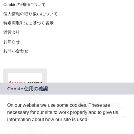
Cookieの利用について
個人情報の取り扱いについて
特定商取引法に基づく表示
運営会社
お知らせ
お問い合わせ
本サービスは、NTT
JASRAC許諾番号：
On our website we use some cookies. These are
ドコモグループの新
9024936001Y45037
規事業創出プログラ
necessary for our site to work properly and to give us
JASRAC許諾番号：
ム「docomo
9024936002Y45040
information about how our site is used.
STARTUP」を通じて
企画され、株式会社
teketにより運営され