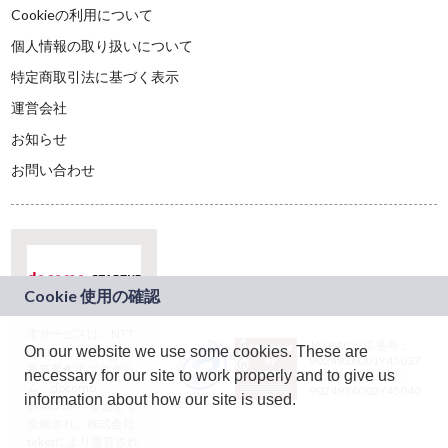
Cookieの利用について
個人情報の取り扱いについて
特定商取引法に基づく表示
運営会社
お知らせ
お問い合わせ
本サービスは、NTT
JASRAC許諾番号：
On our website we use some cookies. These are
ドコモグループの新
9024936001Y45037
規事業創出プログラ
necessary for our site to work properly and to give us
JASRAC許諾番号：
ム「docomo
9024936002Y45040
information about how our site is used.
STARTUP」を通じて
企画され、株式会社
teketにより運営され