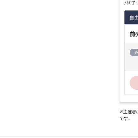
終了: 
自
前
※主催者
です。