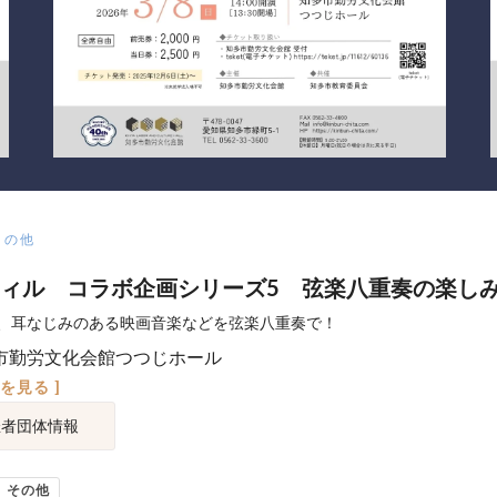
その他
ィル コラボ企画シリーズ5 弦楽八重奏の楽し
、耳なじみのある映画音楽などを弦楽八重奏で！
市勤労文化会館つつじホール
図を見る ]
催者団体情報
その他