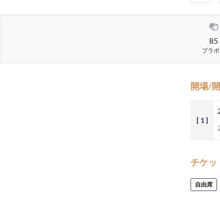
85
ブラボ
開場/
[ 1 ]
チケッ
自由席