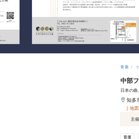
音楽
中部フ
日本の曲
知多
[ 地
主
音楽