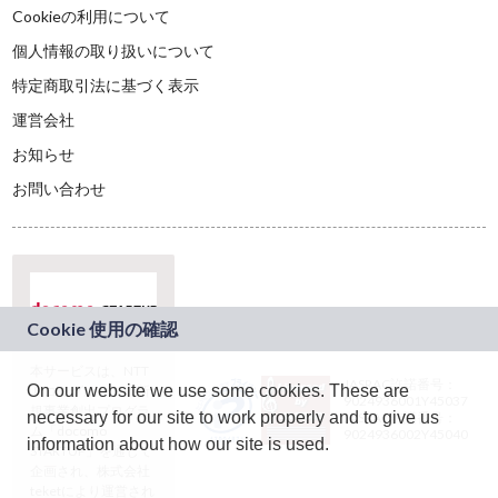
Cookieの利用について
個人情報の取り扱いについて
特定商取引法に基づく表示
運営会社
お知らせ
お問い合わせ
本サービスは、NTT
JASRAC許諾番号：
On our website we use some cookies. These are
ドコモグループの新
9024936001Y45037
規事業創出プログラ
necessary for our site to work properly and to give us
JASRAC許諾番号：
ム「docomo
9024936002Y45040
information about how our site is used.
STARTUP」を通じて
企画され、株式会社
teketにより運営され