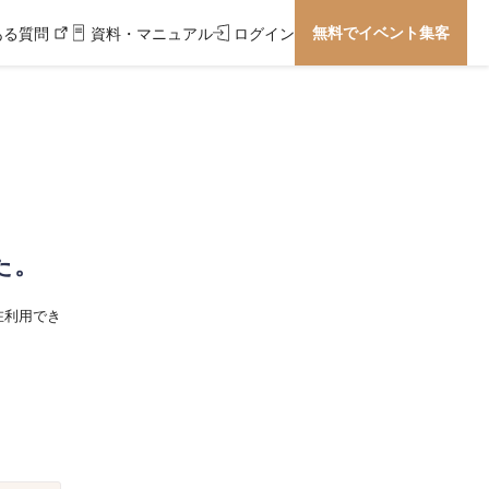
無料でイベント集客
ある質問
資料・マニュアル
ログイン
た。
在利用でき