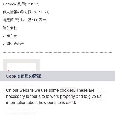
Cookieの利用について
個人情報の取り扱いについて
特定商取引法に基づく表示
運営会社
お知らせ
お問い合わせ
本サービスは、NTT
JASRAC許諾番号：
On our website we use some cookies. These are
ドコモグループの新
9024936001Y45037
規事業創出プログラ
necessary for our site to work properly and to give us
JASRAC許諾番号：
ム「docomo
9024936002Y45040
information about how our site is used.
STARTUP」を通じて
企画され、株式会社
teketにより運営され