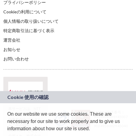
プライバシーポリシー
Cookieの利用について
個人情報の取り扱いについて
特定商取引法に基づく表示
運営会社
お知らせ
お問い合わせ
本サービスは、NTT
JASRAC許諾番号：
On our website we use some cookies. These are
ドコモグループの新
9024936001Y45037
規事業創出プログラ
necessary for our site to work properly and to give us
JASRAC許諾番号：
ム「docomo
9024936002Y45040
information about how our site is used.
STARTUP」を通じて
企画され、株式会社