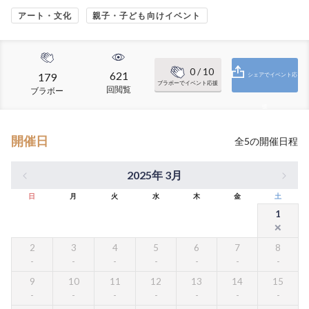
アート・文化
親子・子ども向けイベント
0
/ 10
621
179
シェアでイベント応
ブラボーでイベント応援
回閲覧
ブラボー
援
開催日
全
5
の開催日程
2025年 3月
日
月
火
水
木
金
土
1
2
3
4
5
6
7
8
9
10
11
12
13
14
15