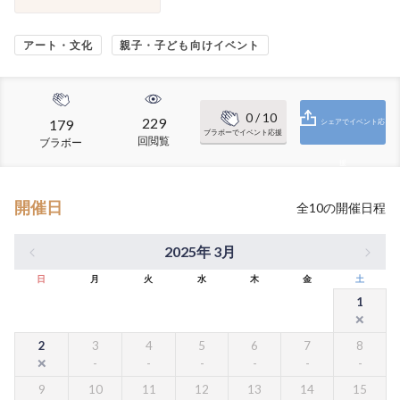
アート・文化
親子・子ども向けイベント
0
/ 10
229
179
シェアでイベント応
ブラボーでイベント応援
回閲覧
ブラボー
援
開催日
全
10
の開催日程
2025年 3月
日
月
火
水
木
金
土
1
2
3
4
5
6
7
8
9
10
11
12
13
14
15