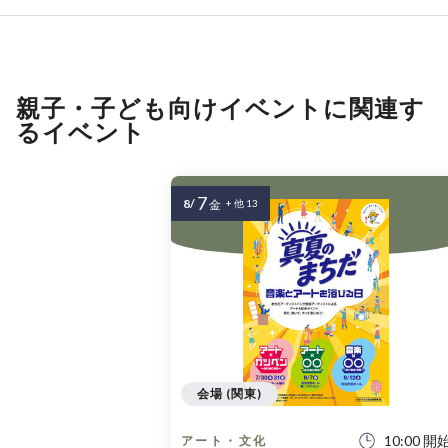
親子・子ども向けイベントに関連す
るイベント
7
8/
金
+ 他 13
会場 (関東)
10:00 開
アート・文化