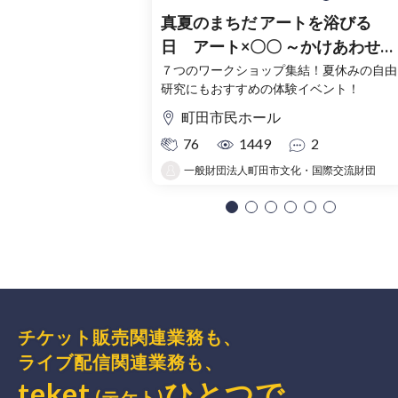
真夏のまちだ アートを浴びる
日 アート×〇〇 ～かけあわせる
～
７つのワークショップ集結！夏休みの自由
研究にもおすすめの体験イベント！
町田市民ホール
76
1449
2
一般財団法人町田市文化・国際交流財団
チケット販売関連業務も、
ライブ配信関連業務も、
teket
ひとつで、
(テケト)