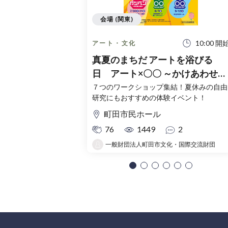
会場 (関東)
10:00 開
アート・文化
真夏のまちだ アートを浴びる
日 アート×〇〇 ～かけあわせる
～
７つのワークショップ集結！夏休みの自由
研究にもおすすめの体験イベント！
町田市民ホール
76
1449
2
一般財団法人町田市文化・国際交流財団