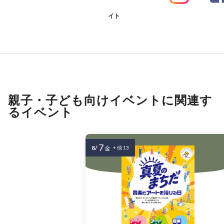
イト
親子・子ども向けイベントに関連す
るイベント
7
8/
金
+ 他 13