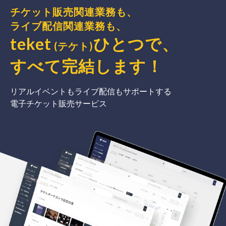
チケット販売関連業務も、
ライブ配信関連業務も、
teket
ひとつで、
(テケト)
すべて完結
します
！
リアルイベントもライブ配信もサポートする
電子チケット販売サービス