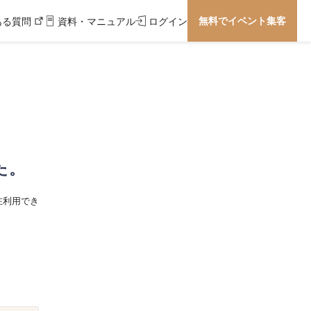
無料でイベント集客
ある質問
資料・マニュアル
ログイン
た。
在利用でき