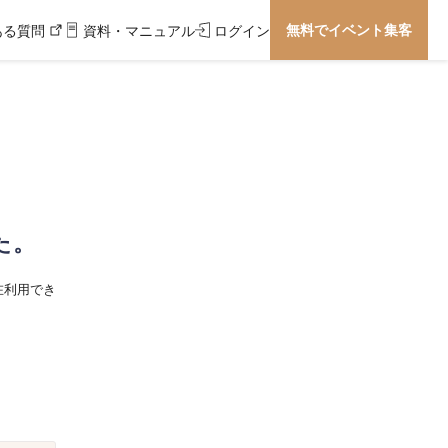
無料でイベント集客
ある質問
資料・マニュアル
ログイン
た。
在利用でき