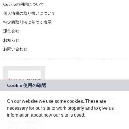
Cookieの利用について
個人情報の取り扱いについて
特定商取引法に基づく表示
運営会社
お知らせ
お問い合わせ
本サービスは、NTT
JASRAC許諾番号：
On our website we use some cookies. These are
ドコモグループの新
9024936001Y45037
規事業創出プログラ
necessary for our site to work properly and to give us
JASRAC許諾番号：
ム「docomo
9024936002Y45040
information about how our site is used.
STARTUP」を通じて
企画され、株式会社
teketにより運営され