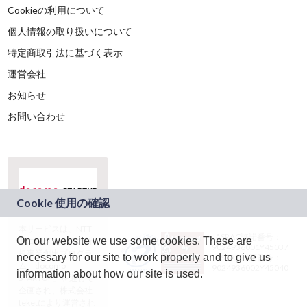
Cookieの利用について
個人情報の取り扱いについて
特定商取引法に基づく表示
運営会社
お知らせ
お問い合わせ
本サービスは、NTT
JASRAC許諾番号：
On our website we use some cookies. These are
ドコモグループの新
9024936001Y45037
規事業創出プログラ
necessary for our site to work properly and to give us
JASRAC許諾番号：
ム「docomo
9024936002Y45040
information about how our site is used.
STARTUP」を通じて
企画され、株式会社
teketにより運営され