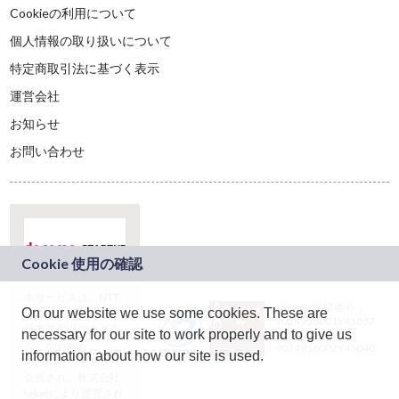
Cookieの利用について
個人情報の取り扱いについて
特定商取引法に基づく表示
運営会社
お知らせ
お問い合わせ
本サービスは、NTT
JASRAC許諾番号：
On our website we use some cookies. These are
ドコモグループの新
9024936001Y45037
規事業創出プログラ
necessary for our site to work properly and to give us
JASRAC許諾番号：
ム「docomo
9024936002Y45040
information about how our site is used.
STARTUP」を通じて
企画され、株式会社
teketにより運営され