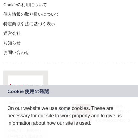
Cookieの利用について
個人情報の取り扱いについて
特定商取引法に基づく表示
運営会社
お知らせ
お問い合わせ
本サービスは、NTT
JASRAC許諾番号：
On our website we use some cookies. These are
ドコモグループの新
9024936001Y45037
規事業創出プログラ
necessary for our site to work properly and to give us
JASRAC許諾番号：
ム「docomo
9024936002Y45040
information about how our site is used.
STARTUP」を通じて
企画され、株式会社
teketにより運営され