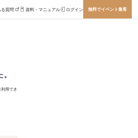
無料でイベント集客
ある質問
資料・マニュアル
ログイン
た。
在利用でき